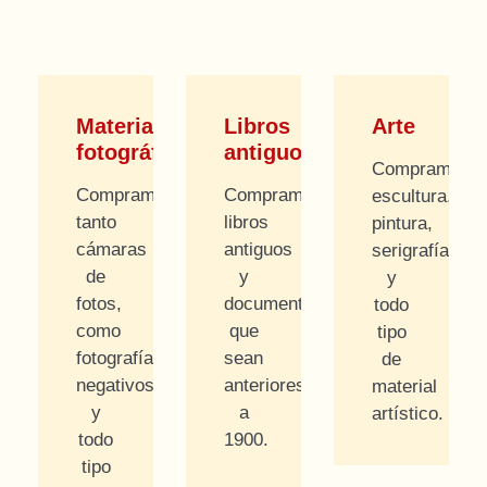
Material
Libros
Arte
fotográfico
antiguos
Compramos
Compramos
Compramos
escultura,
tanto
libros
pintura,
cámaras
antiguos
serigrafías
de
y
y
fotos,
documentos
todo
como
que
tipo
fotografías,
sean
de
negativos
anteriores
material
y
a
artístico.
todo
1900.
tipo