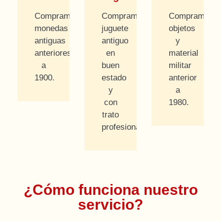
Compramos
Compramos
Compramos
monedas
juguete
objetos
antiguas
antiguo
y
anteriores
en
material
a
buen
militar
1900.
estado
anterior
y
a
con
1980.
trato
profesional.
¿Cómo funciona nuestro
servicio?