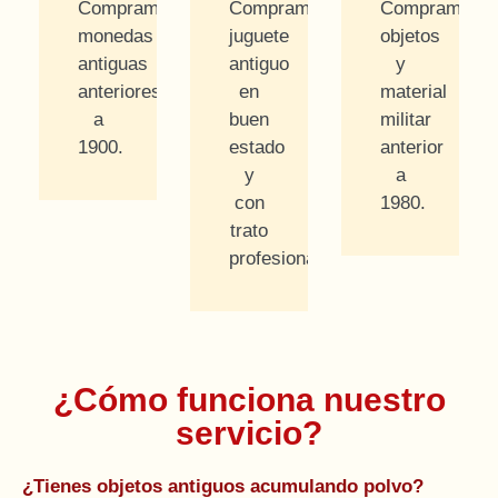
Compramos
Compramos
Compramos
monedas
juguete
objetos
antiguas
antiguo
y
anteriores
en
material
a
buen
militar
1900.
estado
anterior
y
a
con
1980.
trato
profesional.
¿Cómo funciona nuestro
servicio?
¿Tienes objetos antiguos acumulando polvo?