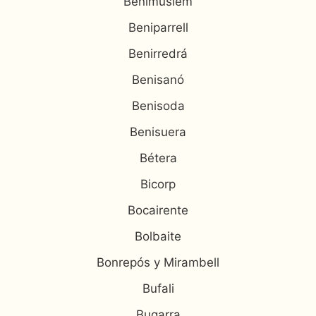
Benimuslem
Beniparrell
Benirredrá
Benisanó
Benisoda
Benisuera
Bétera
Bicorp
Bocairente
Bolbaite
Bonrepós y Mirambell
Bufali
Bugarra