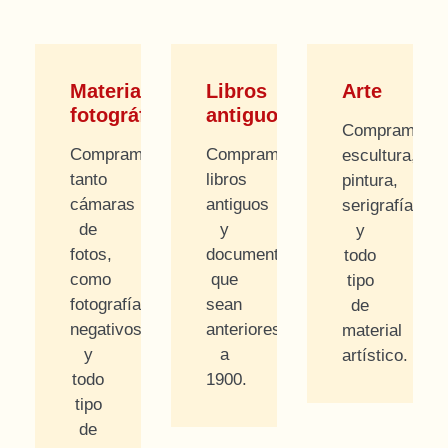
Material
Libros
Arte
fotográfico
antiguos
Compramos
Compramos
Compramos
escultura,
tanto
libros
pintura,
cámaras
antiguos
serigrafías
de
y
y
fotos,
documentos
todo
como
que
tipo
fotografías,
sean
de
negativos
anteriores
material
y
a
artístico.
todo
1900.
tipo
de