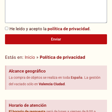
He leído y acepto la
política de privacidad
.
Enviar
Alternative:
Estás en:
Inicio
»
Política de privacidad
Alcance geográfico
La compra de objetos se realiza en toda
España
. La gestión
del vaciado sólo en
Valencia Ciudad
.
Horario de atención
El horario
de respuesta
será de lunes a viernes de 9:00 a