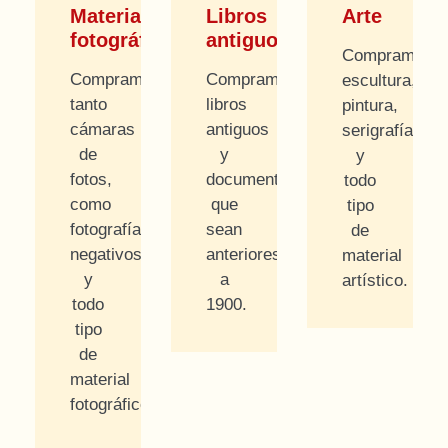
Material
Libros
Arte
fotográfico
antiguos
Compramos
Compramos
Compramos
escultura,
tanto
libros
pintura,
cámaras
antiguos
serigrafías
de
y
y
fotos,
documentos
todo
como
que
tipo
fotografías,
sean
de
negativos
anteriores
material
y
a
artístico.
todo
1900.
tipo
de
material
fotográfico.