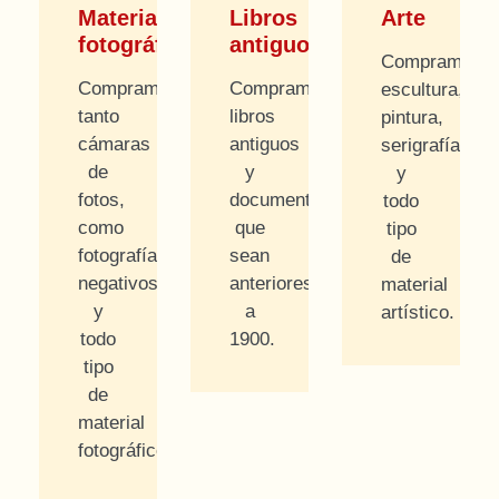
Material
Libros
Arte
fotográfico
antiguos
Compramos
Compramos
Compramos
escultura,
tanto
libros
pintura,
cámaras
antiguos
serigrafías
de
y
y
fotos,
documentos
todo
como
que
tipo
fotografías,
sean
de
negativos
anteriores
material
y
a
artístico.
todo
1900.
tipo
de
material
fotográfico.