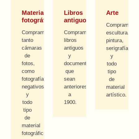
Material
Libros
Arte
fotográfico
antiguos
Compramos
Compramos
Compramos
escultura,
tanto
libros
pintura,
cámaras
antiguos
serigrafías
de
y
y
fotos,
documentos
todo
como
que
tipo
fotografías,
sean
de
negativos
anteriores
material
y
a
artístico.
todo
1900.
tipo
de
material
fotográfico.