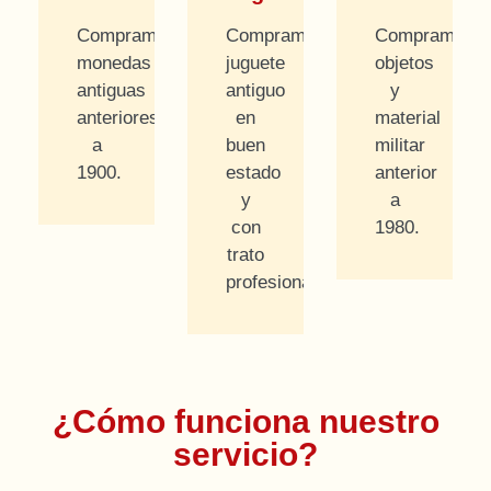
Compramos
Compramos
Compramos
monedas
juguete
objetos
antiguas
antiguo
y
anteriores
en
material
a
buen
militar
1900.
estado
anterior
y
a
con
1980.
trato
profesional.
¿Cómo funciona nuestro
servicio?