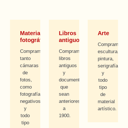
Material
Libros
Arte
fotográfico
antiguos
Compramos
Compramos
Compramos
escultura,
tanto
libros
pintura,
cámaras
antiguos
serigrafías
de
y
y
fotos,
documentos
todo
como
que
tipo
fotografías,
sean
de
negativos
anteriores
material
y
a
artístico.
todo
1900.
tipo